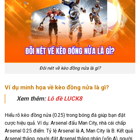
Đôi nét về kèo đồng nửa là gì?
Ví dụ minh họa về kèo đồng nửa là gì?
Xem thêm:
Lô đề LUCK8
Hiểu rõ kèo đồng nửa (0.25) trong bóng đá giúp bạn đặt
cược hiệu quả. Ví dụ: Arsenal đấu Man City, nhà cái chấp
Arsenal 0.25 điểm. Tỷ lệ Arsenal là A, Man City là B. Kết quả
Arsenal thắng, người đặt Arsenal thắng nhận (vốn A), người