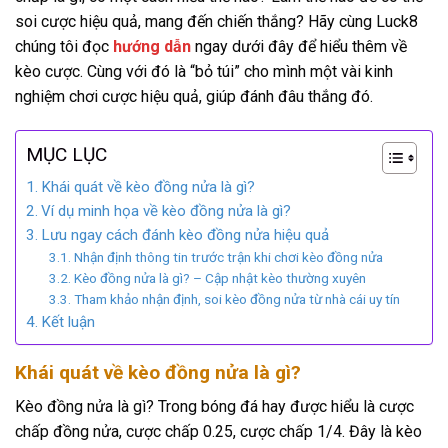
soi cược hiệu quả, mang đến chiến thắng? Hãy cùng Luck8
chúng tôi đọc
hướng dẫn
ngay dưới đây để hiểu thêm về
kèo cược. Cùng với đó là “bỏ túi” cho mình một vài kinh
nghiệm chơi cược hiệu quả, giúp đánh đâu thắng đó.
MỤC LỤC
Khái quát về kèo đồng nửa là gì?
Ví dụ minh họa về kèo đồng nửa là gì?
Lưu ngay cách đánh kèo đồng nửa hiệu quả
Nhận định thông tin trước trận khi chơi kèo đồng nửa
Kèo đồng nửa là gì? – Cập nhật kèo thường xuyên
Tham khảo nhận định, soi kèo đồng nửa từ nhà cái uy tín
Kết luận
Khái quát về kèo đồng nửa là gì?
Kèo đồng nửa là gì? Trong bóng đá hay được hiểu là cược
chấp đồng nửa, cược chấp 0.25, cược chấp 1/4. Đây là kèo