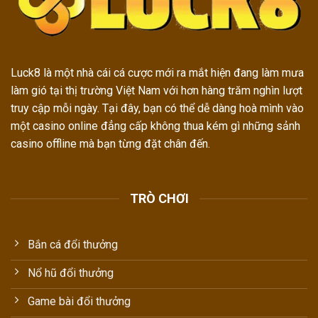
Luck8 là một nhà cái cá cược mới ra mắt hiện đang làm mưa
làm gió tại thị trường Việt Nam với hơn hàng trăm nghìn lượt
truy cập mỗi ngày. Tại đây, bạn có thể dễ dàng hoà mình vào
một casino online đẳng cấp không thua kém gì những sảnh
casino offline mà bạn từng đặt chân đến.
TRÒ CHƠI
Bắn cá đổi thưởng
Nổ hũ đổi thưởng
Game bài đổi thưởng