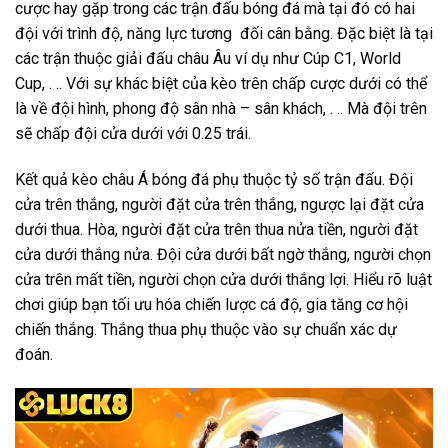
cược hay gặp trong các trận đấu bóng đá mà tại đó có hai
đội với trình độ, năng lực tương đối cân bằng. Đặc biệt là tại
các trận thuộc giải đấu châu Âu ví dụ như Cúp C1, World
Cup, . .. Với sự khác biệt của kèo trên chấp cược dưới có thể
là về đội hình, phong độ sân nhà – sân khách, . .. Mà đội trên
sẽ chấp đội cửa dưới với 0.25 trái.
Kết quả kèo châu Á bóng đá phụ thuộc tỷ số trận đấu. Đội
cửa trên thắng, người đặt cửa trên thắng, ngược lại đặt cửa
dưới thua. Hòa, người đặt cửa trên thua nửa tiền, người đặt
cửa dưới thắng nửa. Đội cửa dưới bất ngờ thắng, người chọn
cửa trên mất tiền, người chọn cửa dưới thắng lợi. Hiểu rõ luật
chơi giúp bạn tối ưu hóa chiến lược cá độ, gia tăng cơ hội
chiến thắng. Thắng thua phụ thuộc vào sự chuẩn xác dự
đoán.