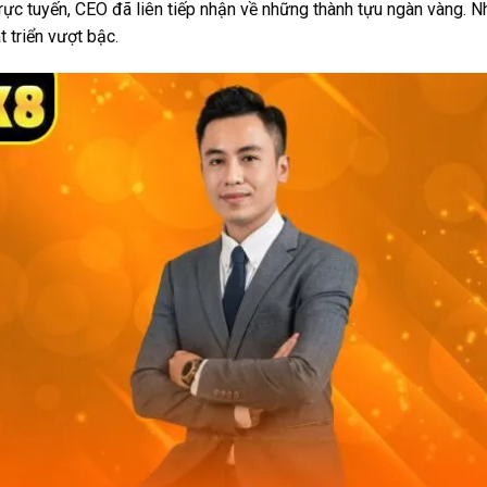
rực tuyến, CEO đã liên tiếp nhận về những thành tựu ngàn vàng. N
t triển vượt bậc.