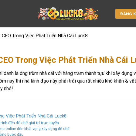
ĐĂNG K
– CEO Trong Việc Phát Triển Nhà Cái Luck8
CEO Trong Việc Phát Triển Nhà Cái 
 danh là ông trùm nhà cái với hàng trăm thành tựu khi xây dựng v
ôm nay thì nhà lãnh đạo này phải trải qua rất nhiều khó khăn & vấ
ày nhé!
ng Việc Phát Triển Nhà Cái Luck8
rình đến đế chế giải trí trực tuyến
e online đến khát vọng xây dựng đế chế
ông bước đầu