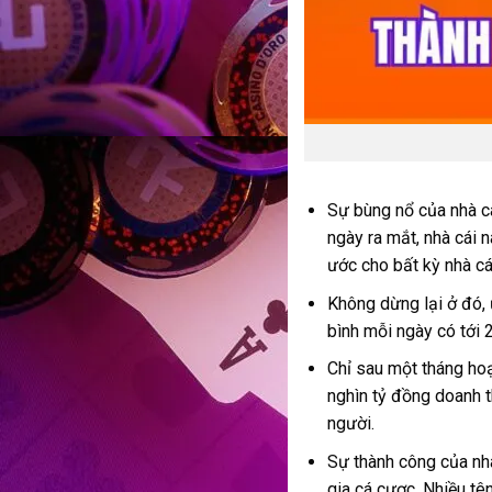
Sự bùng nổ của nhà cá
ngày ra mắt, nhà cái 
ước cho bất kỳ nhà cá
Không dừng lại ở đó,
bình mỗi ngày có tới 
Chỉ sau một tháng ho
nghìn tỷ đồng doanh t
người.
Sự thành công của nhà
gia cá cược. Nhiều tê