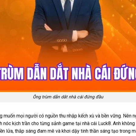
Ông trùm dẫn dắt nhà cái đứng đầu
g muốn mọi người có nguồn thu nhập kếch xù và bền vững. Nên ng
h nóc kịch trần cho từng sảnh game tại nhà cái Luck8. Anh không 
ền lửa, thắp sáng đam mê và khơi dậy tinh thần sáng tạo trong mỗi