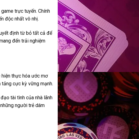
 game trực tuyến. Chính
ến độc nhất vô nhị.
yết định từ bỏ tất cả để
 mang đến trải nghiệm
c hiện thực hóa ước mơ
ền tảng cực kỳ vững mạnh.
ạo tài tình của nhà lãnh
o những người trẻ dám