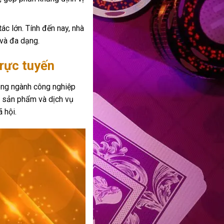
ác lớn. Tính đến nay, nhà
 và đa dạng.
trực tuyến
rong ngành công nghiệp
g sản phẩm và dịch vụ
ã hội.