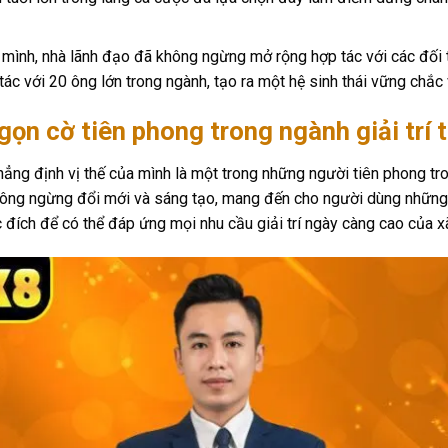
 mình, nhà lãnh đạo đã không ngừng mở rộng hợp tác với các đối t
 tác với 20 ông lớn trong ngành, tạo ra một hệ sinh thái vững chắc
gọn cờ tiên phong trong ngành giải trí 
hẳng định vị thế của mình là một trong những người tiên phong t
h không ngừng đổi mới và sáng tạo, mang đến cho người dùng nhữn
c đích để có thể đáp ứng mọi nhu cầu giải trí ngày càng cao của x