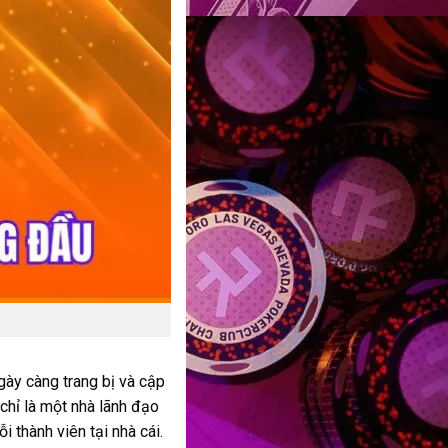
ày càng trang bị và cập
chỉ là một nhà lãnh đạo
 thành viên tại nhà cái.