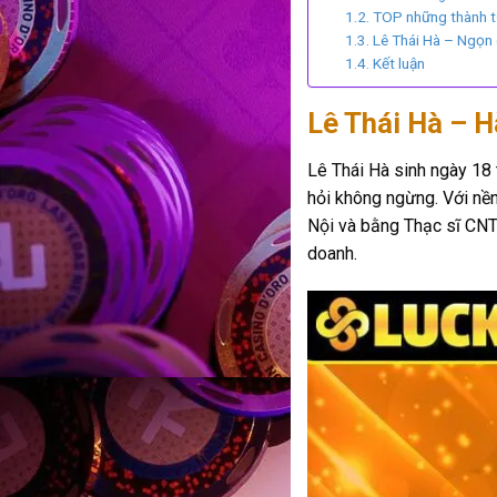
TOP những thành t
Lê Thái Hà – Ngọn c
Kết luận
Lê Thái Hà – Hà
Lê Thái Hà sinh ngày 18
hỏi không ngừng. Với nề
Nội và bằng Thạc sĩ CNTT
doanh.