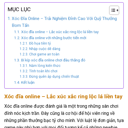
MỤC LỤC
Xóc Đĩa Online – Trải Nghiệm Đỉnh Cao Với Quỹ Thưởng
Bom Tấn
Xóc đĩa online – Lắc xúc xắc ring lộc lá liền tay
Xóc đĩa online với những bước tiến mới
Đồ họa tiền tỷ
Nhập cuộc dễ dàng
Chơi game an toàn
Bí kíp xóc đĩa online chơi đâu thắng đó
Nằm lòng kiến thức
Tính toán khi chơi
Đừng quên áp dụng chiến thuật
Kết luận
Xóc đĩa online – Lắc xúc xắc ring lộc lá liền tay
Xóc đĩa online được đánh giá là một trong những sân chơi
đỉnh nóc kịch trần. Đây cũng là cơ hội để hội viên ring về
những phần thưởng bạc tỷ cho mình. Với luật lệ đơn giản, tựa
game này phù hợp với mọi đối tượng kể cả những newbie