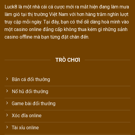
Luck8 là một nhà cái cá cược mới ra mắt hiện đang làm mưa
làm gió tại thị trường Việt Nam với hơn hàng trăm nghìn lượt
truy cập mỗi ngày. Tại đây, bạn có thể dễ dàng hoà mình vào
một casino online đẳng cấp không thua kém gì những sảnh
casino offline mà bạn từng đặt chân đến.
TRÒ CHƠI
Bắn cá đổi thưởng
Nổ hũ đổi thưởng
Game bài đổi thưởng
Xóc đĩa online
Tài xỉu online