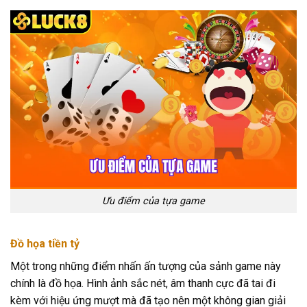
Ưu điểm của tựa game
Đồ họa tiền tỷ
Một trong những điểm nhấn ấn tượng của sảnh game này
chính là đồ họa. Hình ảnh sắc nét, âm thanh cực đã tai đi
kèm với hiệu ứng mượt mà đã tạo nên một không gian giải