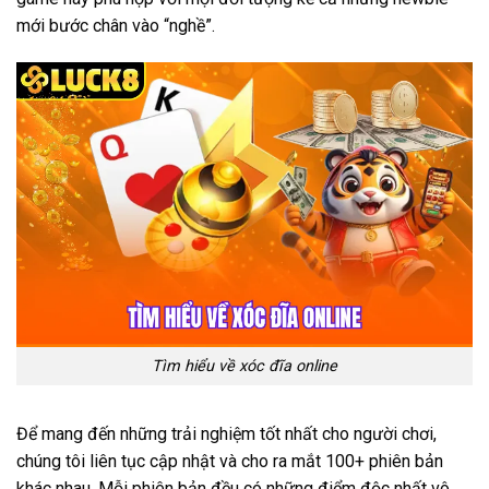
mới bước chân vào “nghề”.
Tìm hiểu về xóc đĩa online
Để mang đến những trải nghiệm tốt nhất cho người chơi,
chúng tôi liên tục cập nhật và cho ra mắt 100+ phiên bản
khác nhau. Mỗi phiên bản đều có những điểm độc nhất vô