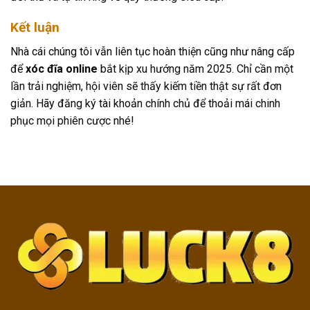
Kết luận
Nhà cái chúng tôi vẫn liên tục hoàn thiện cũng như nâng cấp
để
xóc đĩa online
bắt kịp xu hướng năm 2025. Chỉ cần một
lần trải nghiệm, hội viên sẽ thấy kiếm tiền thật sự rất đơn
giản. Hãy đăng ký tài khoản chính chủ để thoải mái chinh
phục mọi phiên cược nhé!