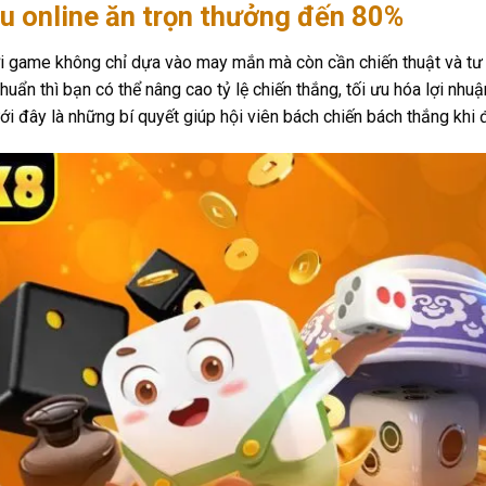
ỉu online ăn trọn thưởng đến 80%
i game không chỉ dựa vào may mắn mà còn cần chiến thuật và tư 
huẩn thì bạn có thể nâng cao tỷ lệ chiến thắng, tối ưu hóa lợi nhu
i đây là những bí quyết giúp hội viên bách chiến bách thắng khi 