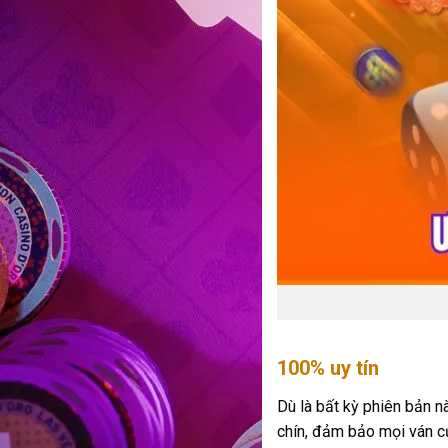
100% uy tín
Dù là bất kỳ phiên bản n
chín, đảm bảo mọi ván c