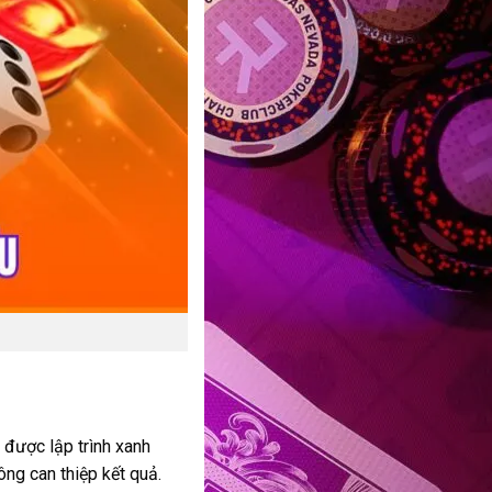
 được lập trình xanh
g can thiệp kết quả.