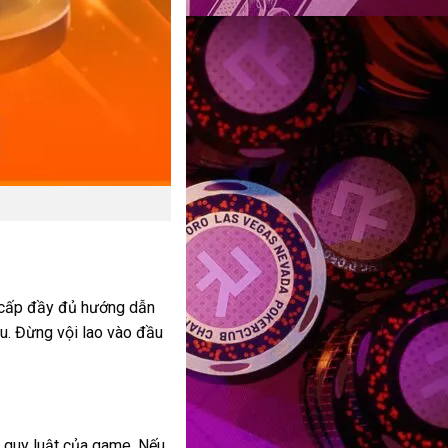
g cấp đầy đủ hướng dẫn
u. Đừng vội lao vào đầu
ị quy luật của game. Nếu