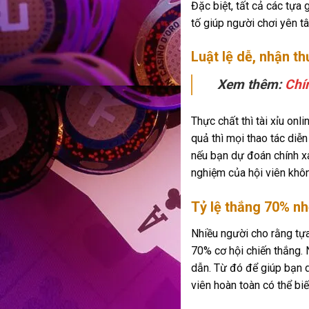
Đặc biệt, tất cả các tựa
tố giúp người chơi yên t
Luật lệ dễ, nhận t
Xem thêm:
Chí
Thực chất thì tài xỉu on
quả thì mọi thao tác diễ
nếu bạn dự đoán chính xá
nghiệm của hội viên khô
Tỷ lệ thắng 70% nh
Nhiều người cho rằng tự
70% cơ hội chiến thắng.
dẫn. Từ đó để giúp bạn dễ
viên hoàn toàn có thể bi