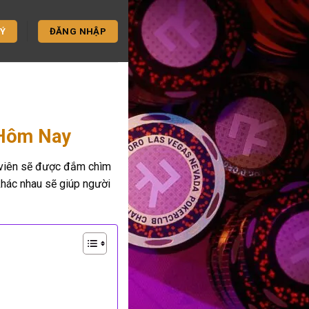
Ý
ĐĂNG NHẬP
 Hôm Nay
ội viên sẽ được đắm chìm
khác nhau sẽ giúp người