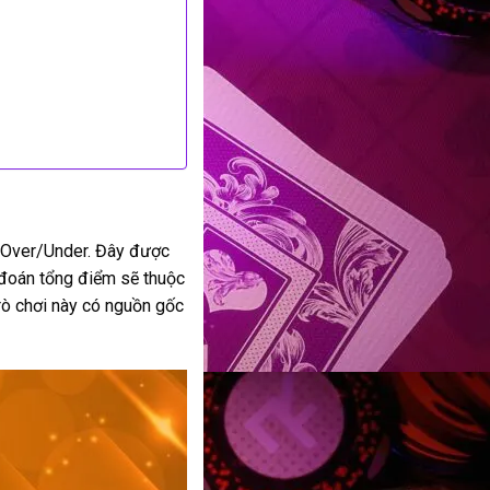
ay Over/Under. Đây được
ự đoán tổng điểm sẽ thuộc
rò chơi này có nguồn gốc